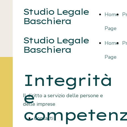
Studio Legale
Home
Pr
Baschiera
Page
Studio Legale
Home
Pr
Baschiera
Page
Integrità
e
Il diritto a servizio delle persone e
delle imprese
competen
Contatti